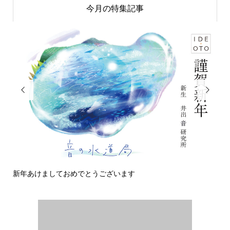
今月の特集記事


新年あけましておめでとうございます
今