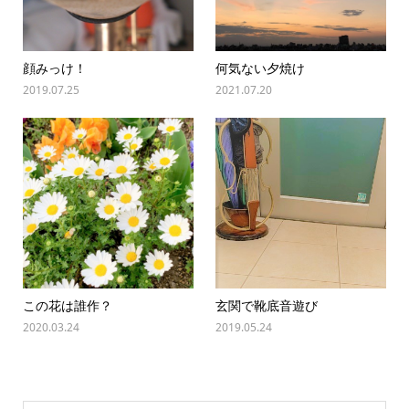
顔みっけ！
何気ない夕焼け
2019.07.25
2021.07.20
この花は誰作？
玄関で靴底音遊び
2020.03.24
2019.05.24