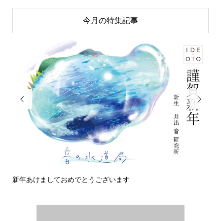
今月の特集記事


新年あけましておめでとうございます
今