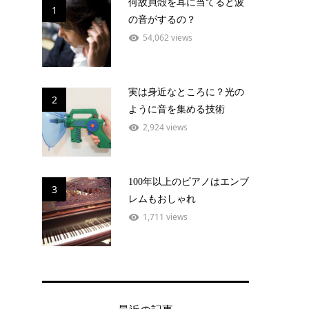
何故貝殻を耳に当てると波
1
の音がするの？
54,062 views
実は身近なところに？光の
2
ように音を集める技術
2,924 views
100年以上のピアノはエンブ
3
レムもおしゃれ
1,711 views