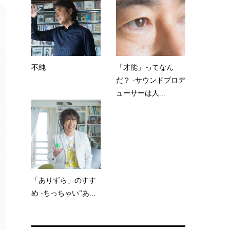
不純
「才能」ってなん
だ？ -サウンドプロデ
ューサーは人...
「ありずら」のすす
め -ちっちゃい”あ...