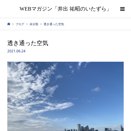
WEBマガジン「井出 祐昭のいたずら」
ブログ
未分類
透き通った空気
透き通った空気
2021.06.24