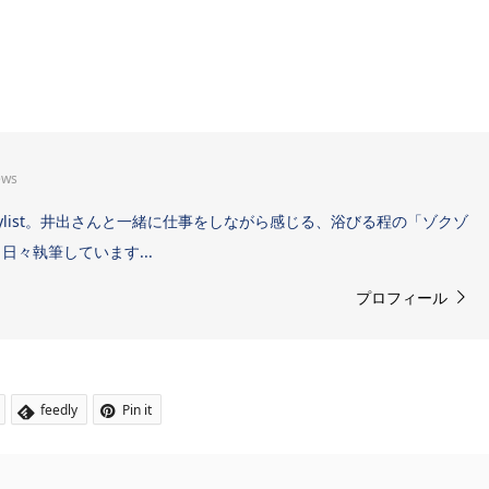
ews
Sound Stylist。井出さんと一緒に仕事をしながら感じる、浴びる程の「ゾクゾ
々執筆しています...
プロフィール
feedly
Pin it