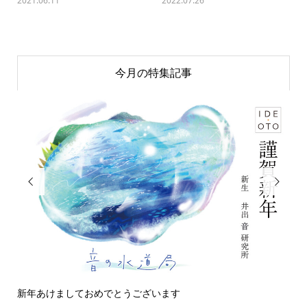
2021.06.11
2022.07.26
今月の特集記事


新年あけましておめでとうございます
今