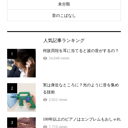
未分類
音のこばなし
人気記事ランキング
何故貝殻を耳に当てると波の音がするの？
1
54,048 views
実は身近なところに？光のように音を集め
2
る技術
2,922 views
100年以上のピアノはエンブレムもおしゃれ
3
1,710 views