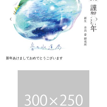


新年あけましておめでとうございます
今