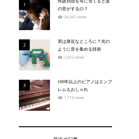
何故貝殻を耳に当てると波
1
の音がするの？
54,047 views
実は身近なところに？光の
2
ように音を集める技術
2,922 views
100年以上のピアノはエンブ
3
レムもおしゃれ
1,710 views