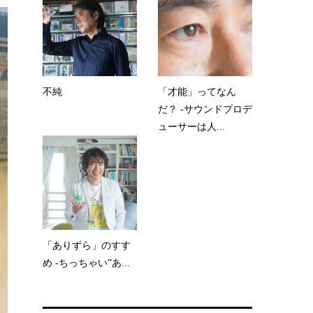
不純
「才能」ってなん
だ？ -サウンドプロデ
ューサーは人...
「ありずら」のすす
め -ちっちゃい”あ...