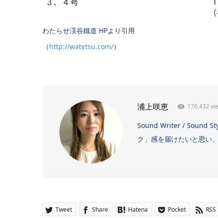
わたらせ渓谷鐵道 HPより引用
（
http://watetsu.com/
）
176,432 vi
浦上咲恵
Sound Writer / 
ク」感を届けたいと思い、日
Tweet
Share
Hatena
Pocket
RSS