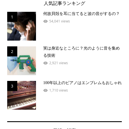
人気記事ランキング
何故貝殻を耳に当てると波の音がするの？
1
54,041 views
実は身近なところに？光のように音を集め
2
る技術
2,921 views
100年以上のピアノはエンブレムもおしゃれ
3
1,710 views