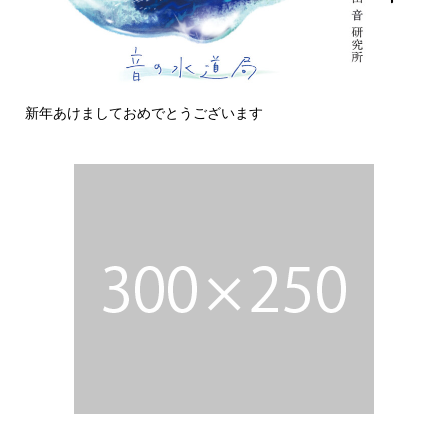
新年あけましておめでとうございます
今