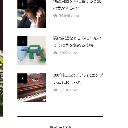
何故貝殻を耳に当てると波
1
の音がするの？
54,046 views
実は身近なところに？光の
2
ように音を集める技術
2,922 views
100年以上のピアノはエンブ
3
レムもおしゃれ
1,710 views