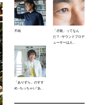
不純
「才能」ってなん
だ？ -サウンドプロデ
ューサーは人...
「ありずら」のすす
め -ちっちゃい”あ...