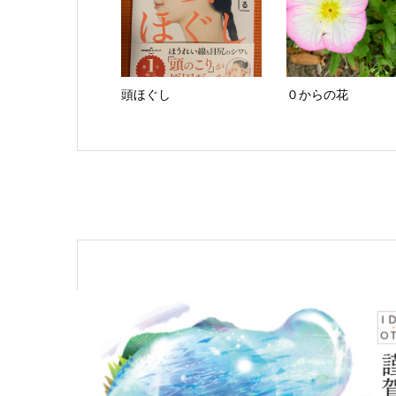
頭ほぐし
０からの花