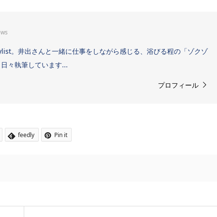
ews
Sound Stylist。井出さんと一緒に仕事をしながら感じる、浴びる程の「ゾクゾ
々執筆しています...
プロフィール
feedly
Pin it