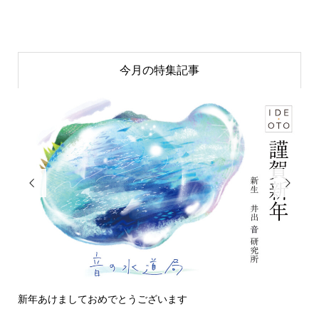
今月の特集記事


新年あけましておめでとうございます
今