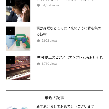
1
54,054 views
実は身近なところに？光のように音を集め
2
る技術
2,922 views
100年以上のピアノはエンブレムもおしゃれ
3
1,710 views
最近の記事
新年あけましておめでとうございます