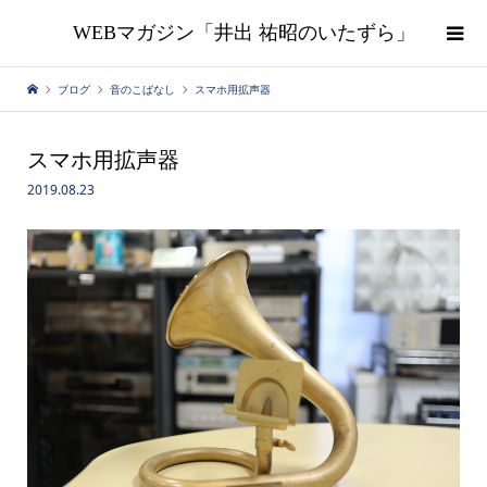
WEBマガジン「井出 祐昭のいたずら」
ブログ
音のこばなし
スマホ用拡声器
スマホ用拡声器
2019.08.23