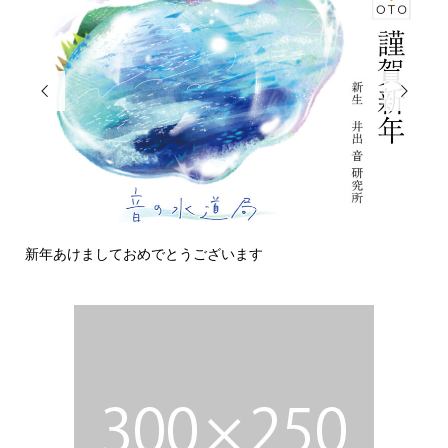


新年あけましておめでとうございます
今