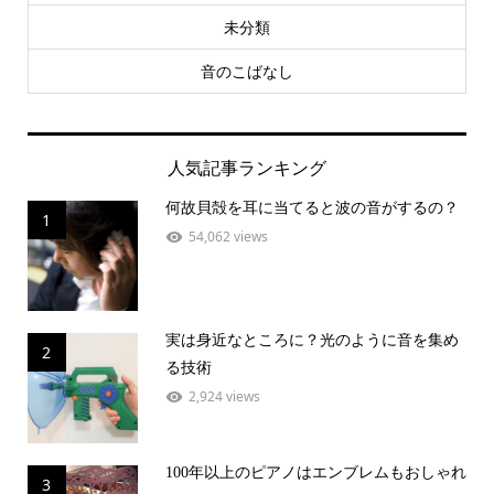
未分類
音のこばなし
人気記事ランキング
何故貝殻を耳に当てると波の音がするの？
1
54,062 views
実は身近なところに？光のように音を集め
2
る技術
2,924 views
100年以上のピアノはエンブレムもおしゃれ
3