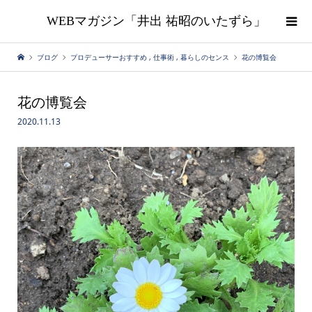
WEBマガジン「井出 祐昭のいたずら」
ブログ
プロデューサーおすすめ
,
仕事術
,
暮らしのセンス
花の博覧会
花の博覧会
2020.11.13