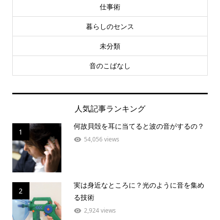
仕事術
暮らしのセンス
未分類
音のこばなし
人気記事ランキング
何故貝殻を耳に当てると波の音がするの？
1
54,056 views
実は身近なところに？光のように音を集め
2
る技術
2,924 views