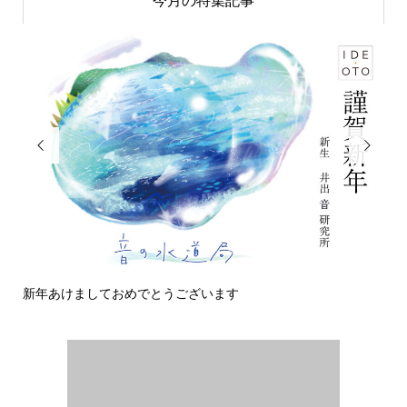
今月の特集記事


新年あけましておめでとうございます
今