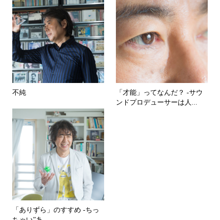
不純
「才能」ってなんだ？ -サウ
ンドプロデューサーは人...
「ありずら」のすすめ -ちっ
ちゃい”あ...