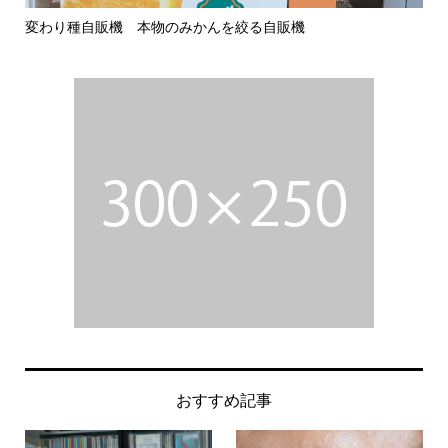
変わり種自販機 本物のみかんを絞る自販機
ぜ
おすすめ記事