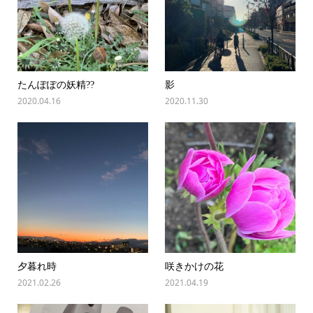
たんぽぽの妖精??
影
2020.04.16
2020.11.30
夕暮れ時
咲きかけの花
2021.02.26
2021.04.19