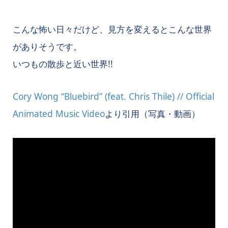
こんな怖い日々だけど、見方を変えるとこんな世界
がありそうです。
いつもの散歩と近い世界!!
Cory Wong “Bluebird” (feat. Chris Thile) // Official
Animated Music Video
より引用（写真・動画）