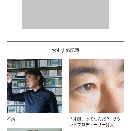
おすすめ記事
不純
「才能」ってなんだ？ -サウ
ンドプロデューサーは人...