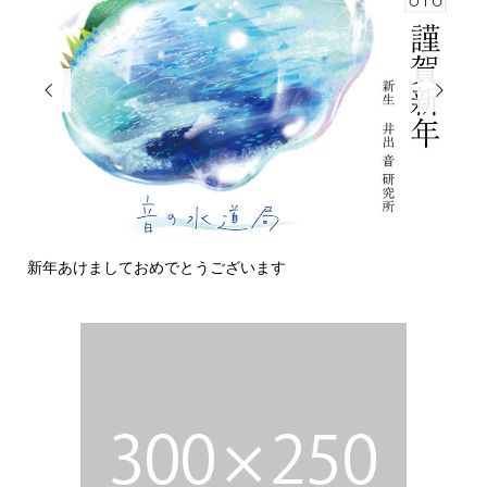


新年あけましておめでとうございます
今