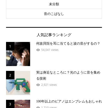
未分類
音のこばなし
人気記事ランキング
何故貝殻を耳に当てると波の音がするの？
1
54,041 views
実は身近なところに？光のように音を集め
2
る技術
2,921 views
100年以上のピアノはエンブレムもおしゃれ
3
1,710 views