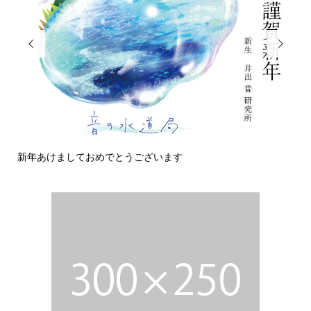


新年あけましておめでとうございます
今