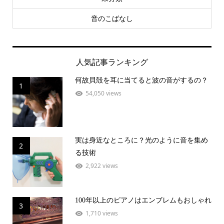
音のこばなし
人気記事ランキング
何故貝殻を耳に当てると波の音がするの？
1
54,050 views
実は身近なところに？光のように音を集め
2
る技術
2,922 views
100年以上のピアノはエンブレムもおしゃれ
3
1,710 views