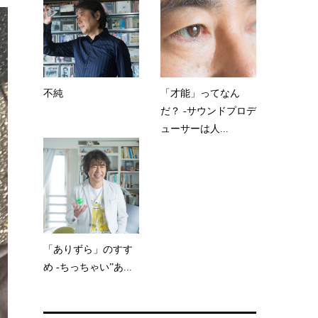
不純
「才能」ってなん
だ？ -サウンドプロデ
ューサーは人...
「ありずら」のすす
め -ちっちゃい”あ...