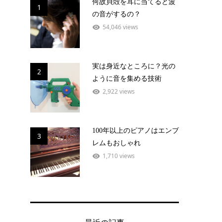
何故貝殻を耳に当てると波
1
の音がするの？
54,046 views
実は身近なところに？光の
2
ように音を集める技術
2,922 views
100年以上のピアノはエンブ
3
レムもおしゃれ
1,710 views