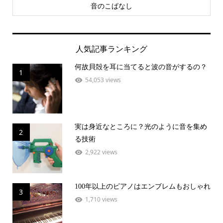
音のこばなし
人気記事ランキング
何故貝殻を耳に当てると波の音がするの？
1
54,053 views
実は身近なところに？光のように音を集め
2
る技術
2,922 views
100年以上のピアノはエンブレムもおしゃれ
3
1,710 views