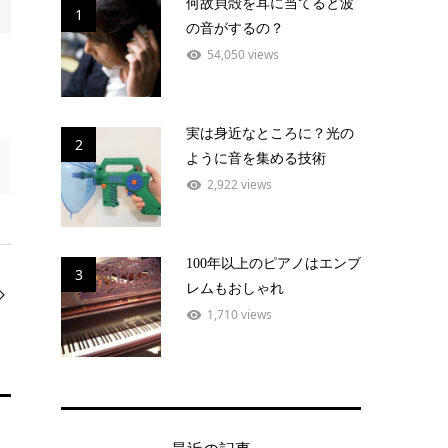
何故貝殻を耳に当てると波
1
の音がするの？
54,050 views
実は身近なところに？光の
2
ように音を集める技術
2,922 views
100年以上のピアノはエンブ
3
レムもおしゃれ
1,710 views