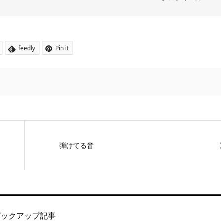
feedly
Pin it
弾けてる音
ピックアップ記事