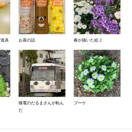
び道具
お茶の話
春が描いた絵 2
猫電のだるまさんが転ん
ブーケ
だ