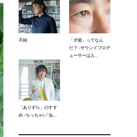
不純
「才能」ってなん
だ？ -サウンドプロデ
ューサーは人...
「ありずら」のすす
め -ちっちゃい”あ...