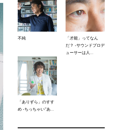
不純
「才能」ってなん
だ？ -サウンドプロデ
ューサーは人...
「ありずら」のすす
め -ちっちゃい”あ...