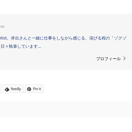
ews
Sound Stylist。井出さんと一緒に仕事をしながら感じる、浴びる程の「ゾクゾ
々執筆しています...
プロフィール
feedly
Pin it