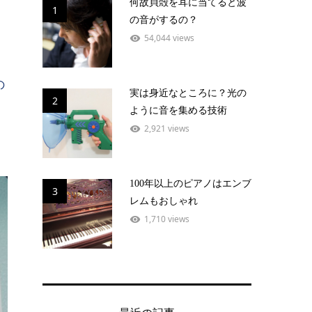
何故貝殻を耳に当てると波
1
の音がするの？
54,044 views
の
実は身近なところに？光の
2
ように音を集める技術
2,921 views
100年以上のピアノはエンブ
3
レムもおしゃれ
1,710 views