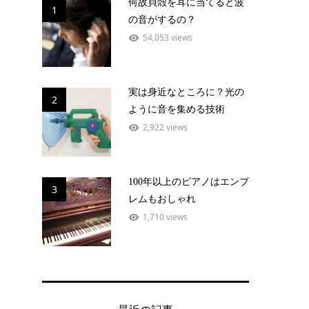
何故貝殻を耳に当てると波
1
の音がするの？
54,053 views
実は身近なところに？光の
2
ように音を集める技術
2,922 views
100年以上のピアノはエンブ
3
レムもおしゃれ
1,710 views