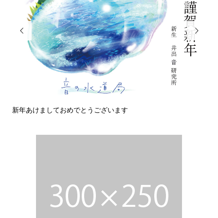


新年あけましておめでとうございます
今