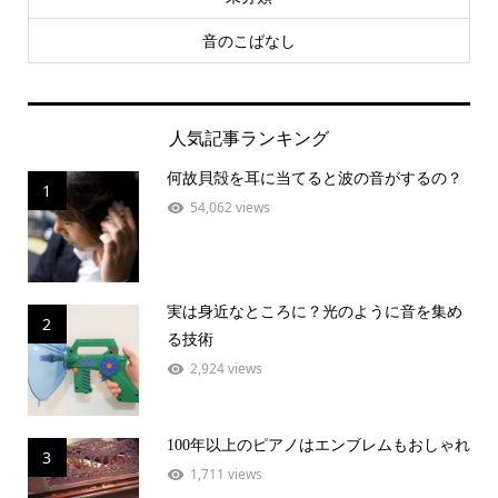
音のこばなし
人気記事ランキング
何故貝殻を耳に当てると波の音がするの？
1
54,062 views
実は身近なところに？光のように音を集め
2
る技術
2,924 views
100年以上のピアノはエンブレムもおしゃれ
3
1,711 views