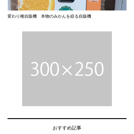
変わり種自販機 本物のみかんを絞る自販機
ぜ
おすすめ記事