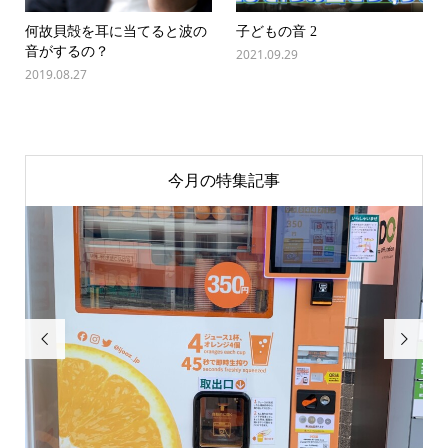
何故貝殻を耳に当てると波の
子どもの音 2
音がするの？
2021.09.29
2019.08.27
今月の特集記事

