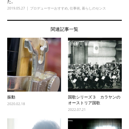
た。
2019.05.27
プロデューサーおすすめ
,
仕事術
,
暮らしのセンス
関連記事一覧
振動
国歌シリーズ３ カラヤンの
オーストリア国歌
2020.02.18
2022.07.21