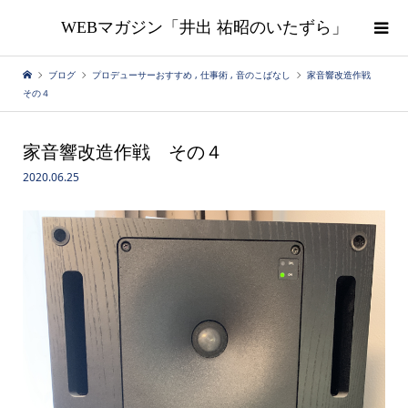
WEBマガジン「井出 祐昭のいたずら」
ブログ
プロデューサーおすすめ
,
仕事術
,
音のこばなし
家音響改造作戦
その４
家音響改造作戦 その４
2020.06.25