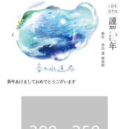


今日の侵入者