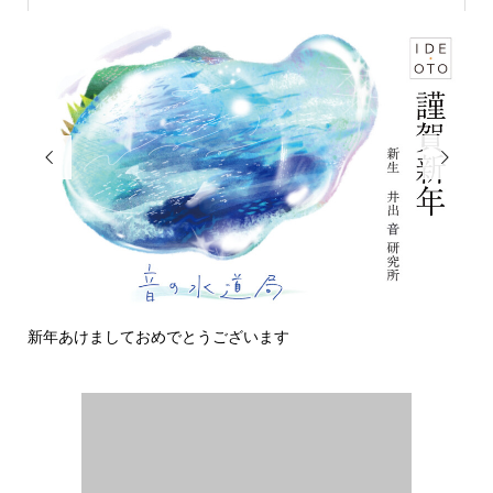


新年あけましておめでとうございます
今