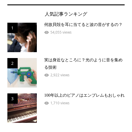
人気記事ランキング
何故貝殻を耳に当てると波の音がするの？
1
54,055 views
実は身近なところに？光のように音を集め
2
る技術
2,922 views
100年以上のピアノはエンブレムもおしゃれ
3
1,710 views