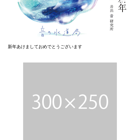
新年あけましておめでとうございます
今