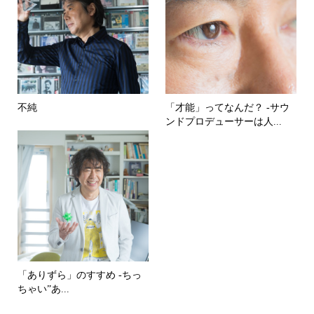
不純
「才能」ってなんだ？ -サウ
ンドプロデューサーは人...
「ありずら」のすすめ -ちっ
ちゃい”あ...