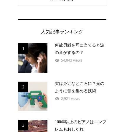
人気記事ランキング
何故貝殻を耳に当てると波
1
の音がするの？
54,043 views
実は身近なところに？光の
2
ように音を集める技術
2,921 views
100年以上のピアノはエンブ
3
レムもおしゃれ