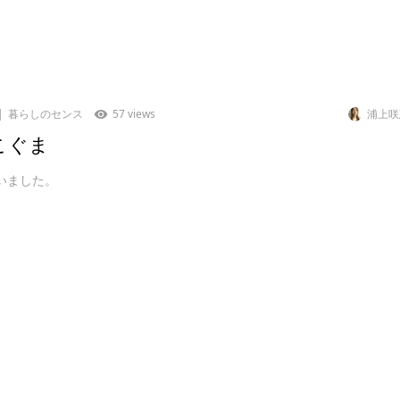
暮らしのセンス
57 views
浦上咲
こぐま
いました。