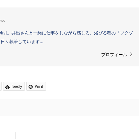
ews
Sound Stylist。井出さんと一緒に仕事をしながら感じる、浴びる程の「ゾクゾ
々執筆しています...
プロフィール
feedly
Pin it