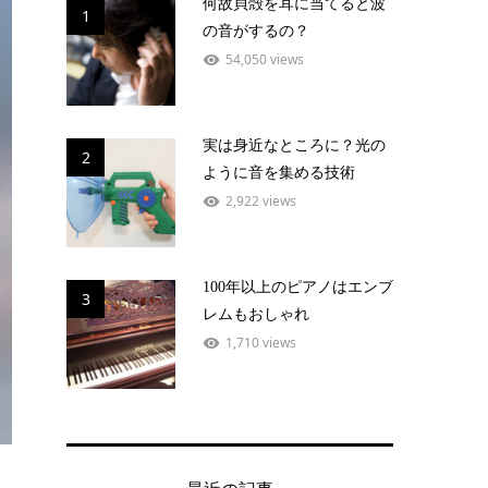
何故貝殻を耳に当てると波
1
の音がするの？
54,050 views
実は身近なところに？光の
2
ように音を集める技術
2,922 views
100年以上のピアノはエンブ
3
レムもおしゃれ
1,710 views