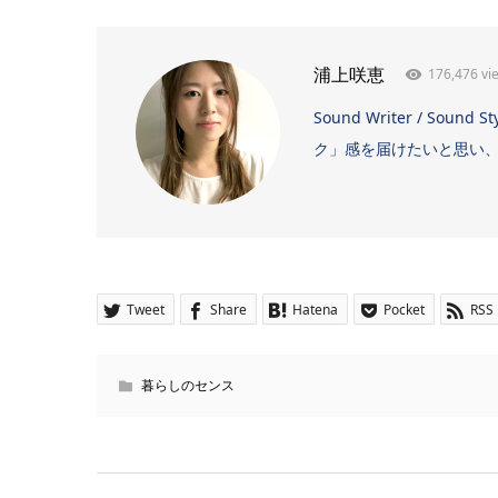
176,476 vi
浦上咲恵
Sound Writer / 
ク」感を届けたいと思い、日
Tweet
Share
Hatena
Pocket
RSS
暮らしのセンス