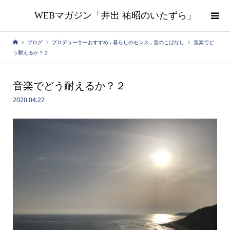
WEBマガジン「井出 祐昭のいたずら」
ブログ
プロデューサーおすすめ
,
暮らしのセンス
,
音のこばなし
音楽でど
う耐えるか？２
音楽でどう耐えるか？２
2020.04.22