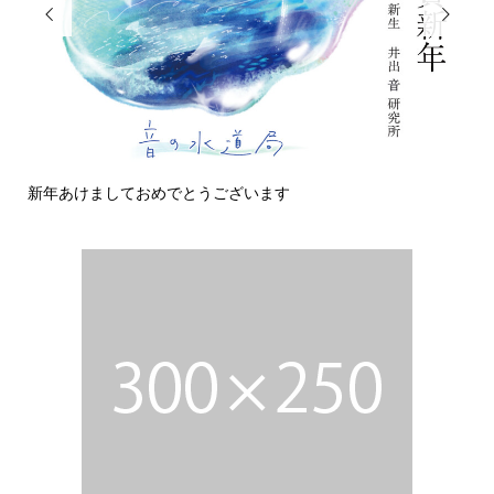


新年あけましておめでとうございます
今