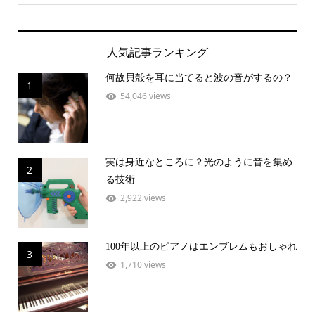
人気記事ランキング
何故貝殻を耳に当てると波の音がするの？
1
54,046 views
実は身近なところに？光のように音を集め
2
る技術
2,922 views
100年以上のピアノはエンブレムもおしゃれ
3
1,710 views