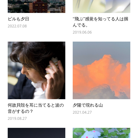
ビルも夕日
“飛ぶ”感覚を知ってる人は掴
んでる。
2022.07.08
2019.06.06
何故貝殻を耳に当てると波の
夕陽で現れる山
音がするの？
2021.04.27
2019.08.27