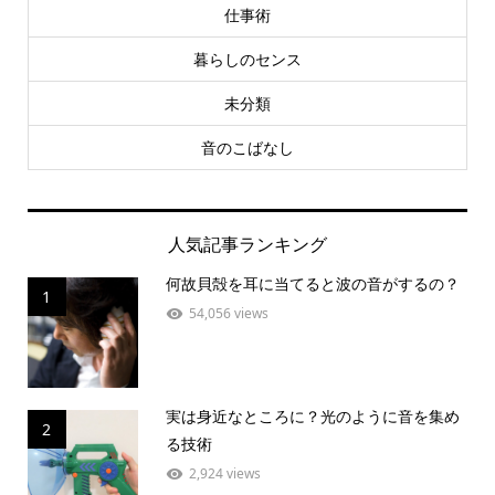
仕事術
暮らしのセンス
未分類
音のこばなし
人気記事ランキング
何故貝殻を耳に当てると波の音がするの？
1
54,056 views
実は身近なところに？光のように音を集め
2
る技術
2,924 views