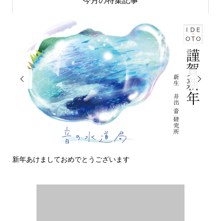
今月の特集記事


新年あけましておめでとうございます
今