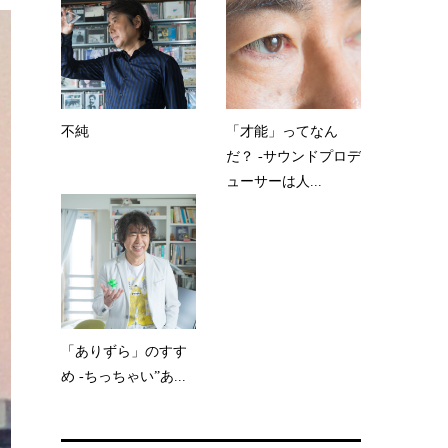
不純
「才能」ってなん
だ？ -サウンドプロデ
ューサーは人...
「ありずら」のすす
め -ちっちゃい”あ...