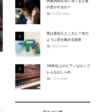
何故貝殻を耳に当てると波
1
の音がするの？
54,050 views
実は身近なところに？光の
2
ように音を集める技術
2,922 views
100年以上のピアノはエンブ
3
レムもおしゃれ
1,710 views