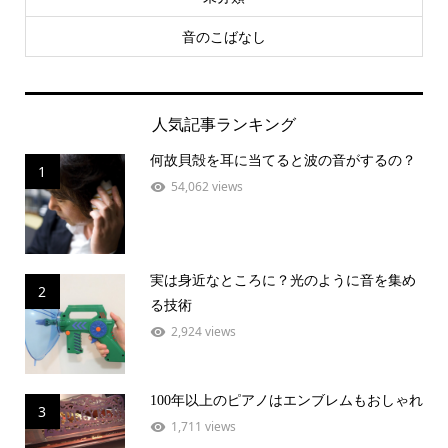
音のこばなし
人気記事ランキング
何故貝殻を耳に当てると波の音がするの？
1
54,062 views
実は身近なところに？光のように音を集め
2
る技術
2,924 views
100年以上のピアノはエンブレムもおしゃれ
3
1,711 views