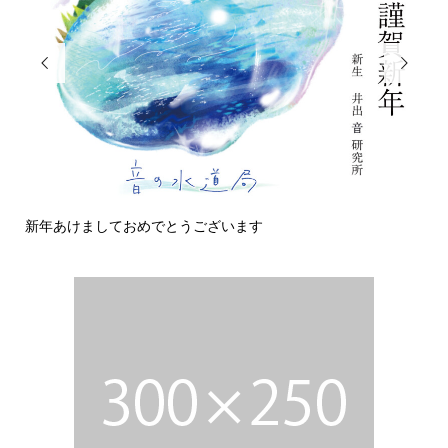


新年あけましておめでとうございます
今