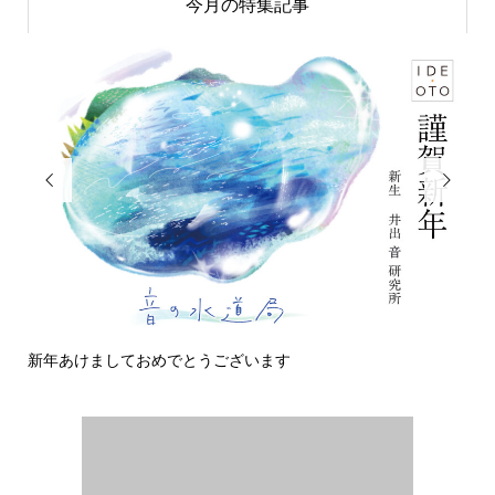
今月の特集記事


新年あけましておめでとうございます
今