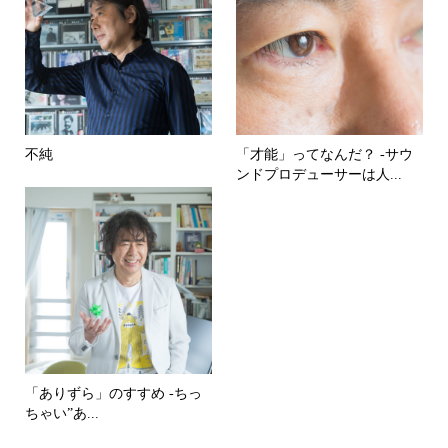
不純
「才能」ってなんだ？ -サウ
ンドプロデューサーは人...
「ありずら」のすすめ -ちっ
ちゃい”あ...