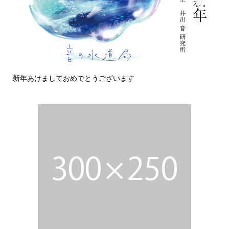
新年あけましておめでとうございます
今