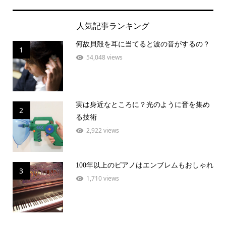
人気記事ランキング
何故貝殻を耳に当てると波の音がするの？
1
54,048 views
実は身近なところに？光のように音を集め
2
る技術
2,922 views
100年以上のピアノはエンブレムもおしゃれ
3
1,710 views