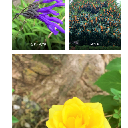
きれいな紫
金木犀