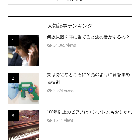
人気記事ランキング
何故貝殻を耳に当てると波の音がするの？
1
54,065 views
実は身近なところに？光のように音を集め
2
る技術
2,924 views
100年以上のピアノはエンブレムもおしゃれ
3
1,711 views