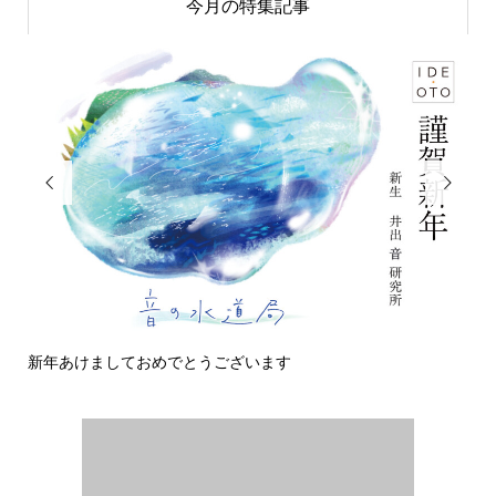
今月の特集記事


新年あけましておめでとうございます
今