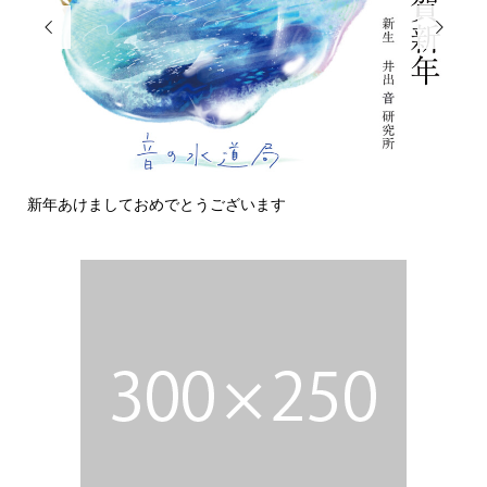


新年あけましておめでとうございます
今日