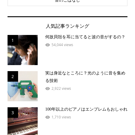
人気記事ランキング
何故貝殻を耳に当てると波の音がするの？
1
54,044 views
実は身近なところに？光のように音を集め
2
る技術
2,922 views
100年以上のピアノはエンブレムもおしゃれ
3
1,710 views