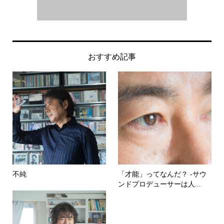
おすすめ記事
不純
「才能」ってなんだ？ -サウ
ンドプロデューサーは人...