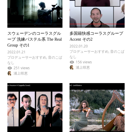
スウェーデンのコーラスグル
多国籍快感コーラスグループ
ープ 洗練パステル系 The Real
Accent その2
Group その1
2022.01.20
プロデューサーおすすめ
,
音のこば
2022.01.21
なし
プロデューサーおすすめ
,
音のこば
156 views
なし
浦上咲恵
251 views
浦上咲恵