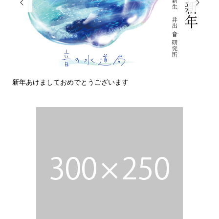


新年あけましておめでとうございます
今