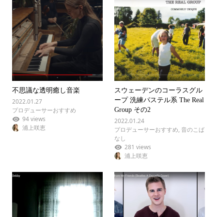
不思議な透明癒し音楽
スウェーデンのコーラスグル
ープ 洗練パステル系 The Real
2022.01.27
プロデューサーおすすめ
Group その2
94 views
2022.01.24
浦上咲恵
プロデューサーおすすめ
,
音のこば
なし
281 views
浦上咲恵