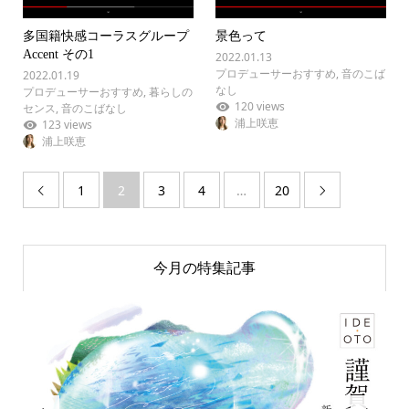
多国籍快感コーラスグループ
景色って
Accent その1
2022.01.13
プロデューサーおすすめ
,
音のこば
2022.01.19
なし
プロデューサーおすすめ
,
暮らしの
120 views
センス
,
音のこばなし
浦上咲恵
123 views
浦上咲恵
1
2
3
4
…
20


今月の特集記事