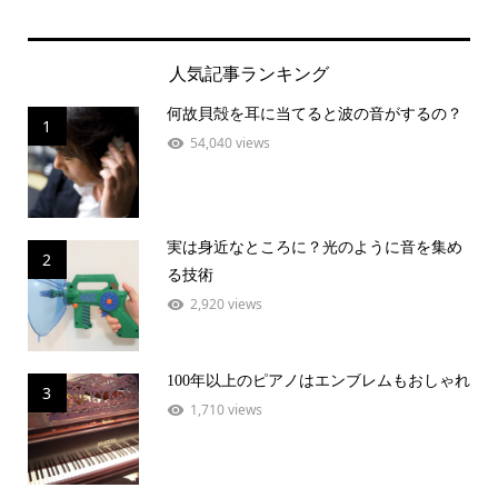
人気記事ランキング
何故貝殻を耳に当てると波の音がするの？
1
54,040 views
実は身近なところに？光のように音を集め
2
る技術
2,920 views
100年以上のピアノはエンブレムもおしゃれ
3
1,710 views