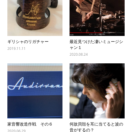
ギリシャのリガチャー
最近見つけた凄いミュージシ
ャン１
2019.11.11
2020.08.24
家音響改造作戦 その６
何故貝殻を耳に当てると波の
音がするの？
2020.06.29