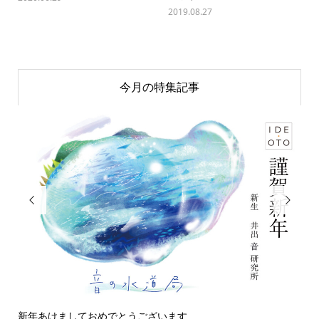
2019.08.27
今月の特集記事


新年あけましておめでとうございます
今