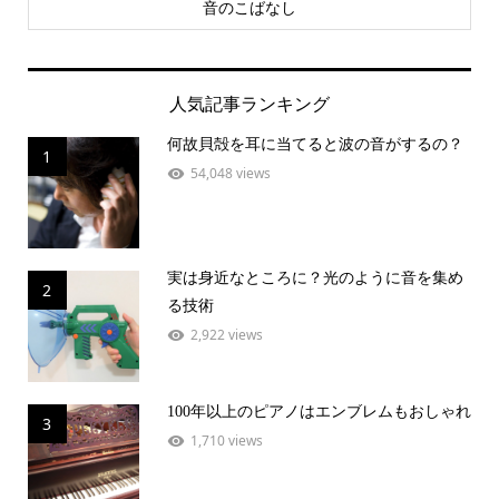
音のこばなし
人気記事ランキング
何故貝殻を耳に当てると波の音がするの？
1
54,048 views
実は身近なところに？光のように音を集め
2
る技術
2,922 views
100年以上のピアノはエンブレムもおしゃれ
3
1,710 views