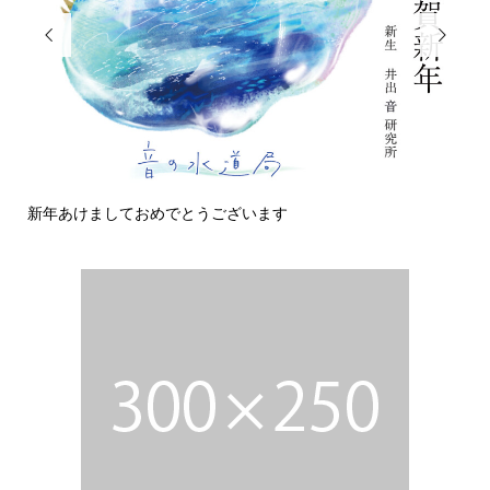


新年あけましておめでとうございます
今