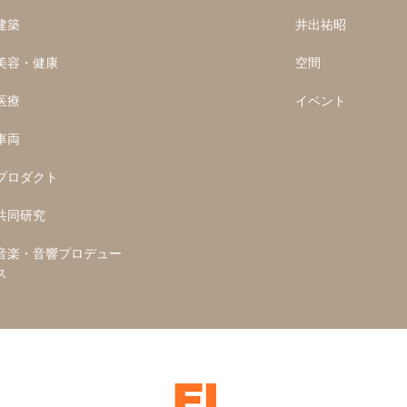
建築
井出祐昭
美容・健康
空間
医療
イベント
車両
プロダクト
共同研究
音楽・音響プロデュー
ス