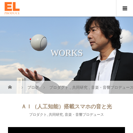
WORKS
ブログ
プロダクト
,
共同研究
,
音楽・音響プロデュー
ＡＩ（人工知能）搭載スマホの音と光
プロダクト
,
共同研究
,
音楽・音響プロデュース