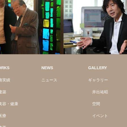
ORKS
NEWS
GALLERY
務実績
ニュース
ギャラリー
建築
井出祐昭
美容・健康
空間
医療
イベント