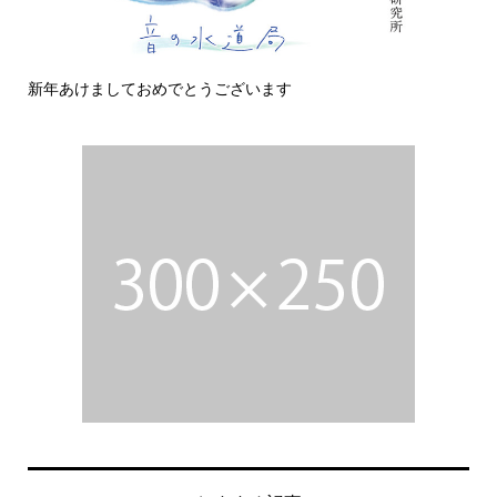
新年あけましておめでとうございます
今