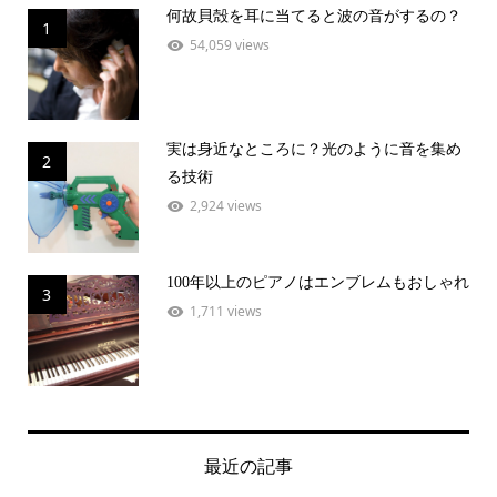
何故貝殻を耳に当てると波の音がするの？
1
54,059 views
実は身近なところに？光のように音を集め
2
る技術
2,924 views
100年以上のピアノはエンブレムもおしゃれ
3
1,711 views
最近の記事